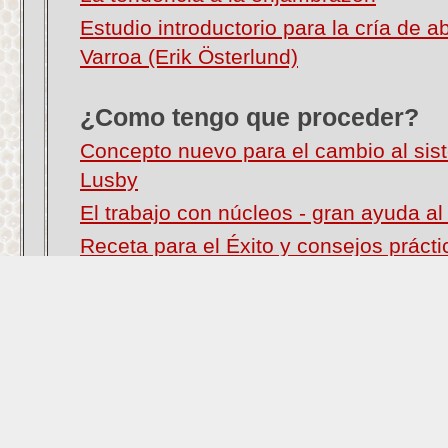
Estudio introductorio para la cría de a
Varroa (Erik Österlund)
¿Como tengo que proceder?
Concepto nuevo para el cambio al si
Lusby
El trabajo con núcleos - gran ayuda al 
Receta para el Éxito y consejos prácti
Cómo puedo obtener las abejas pequ
Solución de problemas - construcción c
Apuntes de las colmenas en línea por 
La selección
Cria de reinas
El apicultor tiene que aprender